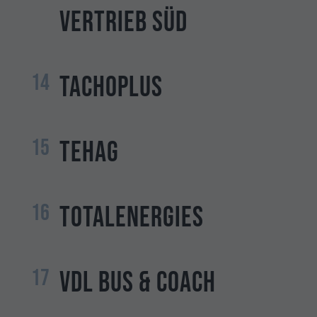
Vertrieb Süd
14
TachoPlus
15
TEHAG
16
TotalEnergies
17
VDL Bus & Coach