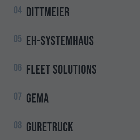
04
Dittmeier
05
eh-systemhaus
06
Fleet Solutions
07
GEMA
08
GURETRUCK