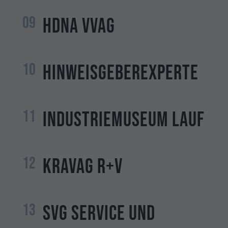
09
HDNA VVaG
10
Hinweisgeberexperte
11
Industriemuseum Lauf
12
KRAVAG R+V
13
SVG Service und