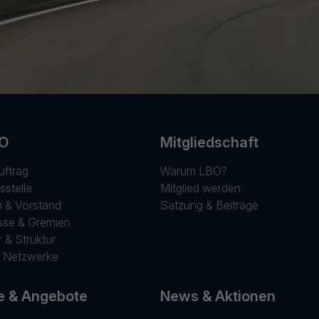
BO
Mitgliedschaft
Auftrag
Warum LBO?
sstelle
Mitglied werden
m & Vorstand
Satzung & Beiträge
se & Gremien
r & Struktur
& Netzwerke
e & Angebote
News & Aktionen