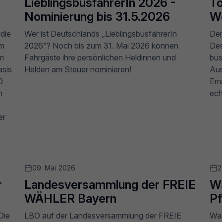
LieblingsbusfahrerIn 2026 -
To
Nominierung bis 31.5.2026
W
die
Wer ist Deutschlands „LieblingsbusfahrerIn
Der
um
2026“? Noch bis zum 31. Mai 2026 können
Des
um
Fahrgäste ihre persönlichen Heldinnen und
bus
asis
Helden am Steuer nominieren!
Aus
0
Err
m
ech
er
09. Mai 2026
2
r
Landesversammlung der FREIE
Wa
WÄHLER Bayern
P
Die
LBO auf der Landesversammlung der FREIE
Was