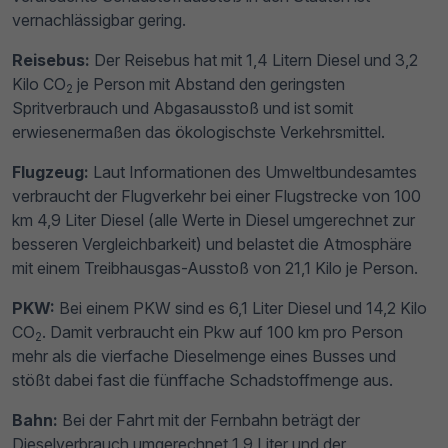
vernachlässigbar gering.
Reisebus:
Der Reisebus hat mit 1,4 Litern Diesel und 3,2
Kilo CO
je Person mit Abstand den geringsten
2
Spritverbrauch und Abgasausstoß und ist somit
erwiesenermaßen das ökologischste Verkehrsmittel.
Flugzeug:
Laut Informationen des Umweltbundesamtes
verbraucht der Flugverkehr bei einer Flugstrecke von 100
km 4,9 Liter Diesel (alle Werte in Diesel umgerechnet zur
besseren Vergleichbarkeit) und belastet die Atmosphäre
mit einem Treibhausgas-Ausstoß von 21,1 Kilo je Person.
PKW:
Bei einem PKW sind es 6,1 Liter Diesel und 14,2 Kilo
CO
. Damit verbraucht ein Pkw auf 100 km pro Person
2
mehr als die vierfache Dieselmenge eines Busses und
stößt dabei fast die fünffache Schadstoffmenge aus.
Bahn:
Bei der Fahrt mit der Fernbahn beträgt der
Dieselverbrauch umgerechnet 1,9 Liter und der