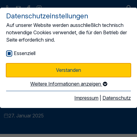
Datenschutzeinstellungen
Auf unserer Website werden ausschließlich technisch
notwendige Cookies verwendet, die für den Betrieb der
Seite erforderlich sind.
Ostbayerisches
Essenziell
Busunternehmertreffen
Verstanden
Weitere Informationen anzeigen
Unternehmergespräch des LBO mit Muhanad Al-Halak
Impressum
|
Datenschutz
MdB
27. Januar 2025