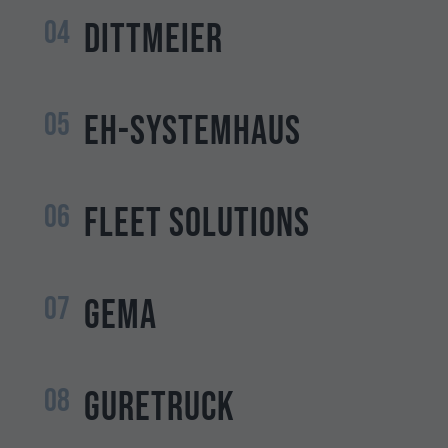
04
Dittmeier
05
eh-systemhaus
06
Fleet Solutions
07
GEMA
08
GURETRUCK