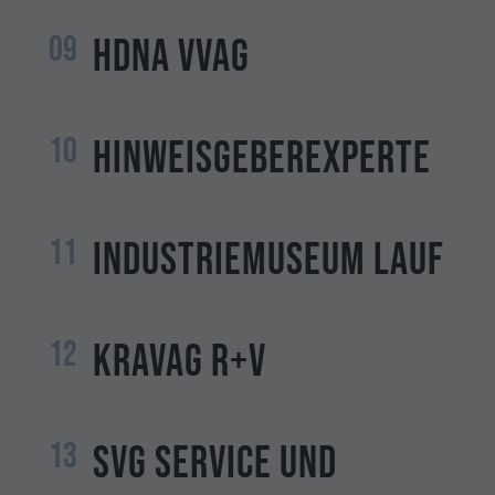
09
HDNA VVaG
10
Hinweisgeberexperte
11
Industriemuseum Lauf
12
KRAVAG R+V
13
SVG Service und