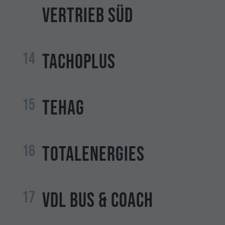
Vertrieb Süd
14
TachoPlus
15
TEHAG
16
TotalEnergies
17
VDL Bus & Coach