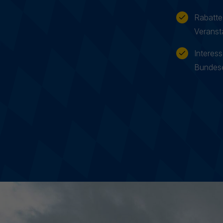
Rabatte
Veranst
Satzung & Beitragsordnungen
Interes
Bundes