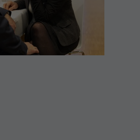
erden
hren