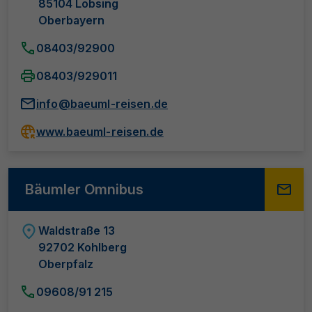
85104 Lobsing
Oberbayern
08403/92900
08403/929011
info@baeuml-reisen.de
www.baeuml-reisen.de
Bäumler Omnibus
Waldstraße 13
92702 Kohlberg
Oberpfalz
09608/91 215