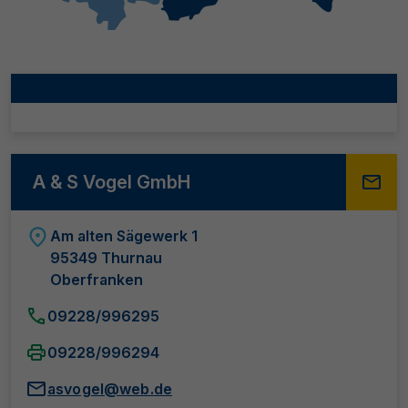
A & S Vogel GmbH
Am alten Sägewerk 1
95349 Thurnau
Oberfranken
09228/996295
09228/996294
asvogel@web.de