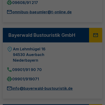
09608/91 217
omnibus-baeumler@t-online.de
Bayerwald Bustouristik GmbH
Am Lehmhügel 16
94530 Auerbach
Niederbayern
09901/91 90 70
09901/919071
info@bayerwald-bustouristik.de