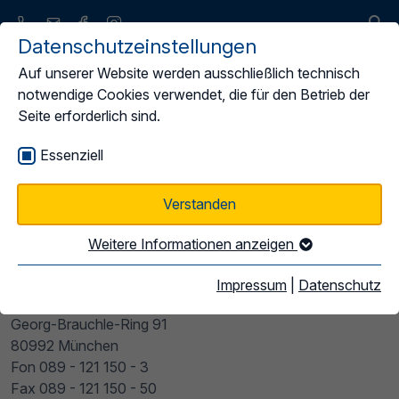
Datenschutzeinstellungen
Auf unserer Website werden ausschließlich technisch
notwendige Cookies verwendet, die für den Betrieb der
Seite erforderlich sind.
Home
Impressum
Essenziell
Impressum
Verstanden
Weitere Informationen anzeigen
Anbieter
Landesverband Bayerischer Omnibusunternehmen (LBO)
Impressum
|
Datenschutz
e.V.
Georg-Brauchle-Ring 91
80992 München
Fon 089 - 121 150 - 3
Fax 089 - 121 150 - 50